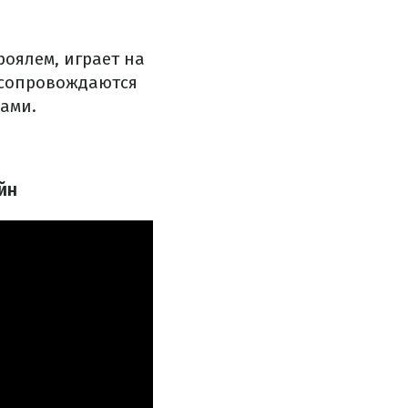
роялем, играет на
 сопровождаются
ами.
йн