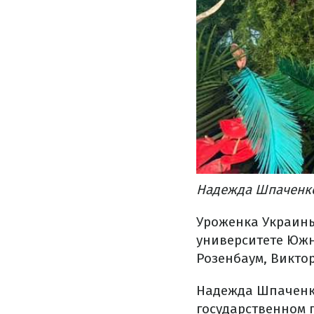
Надежда Шпаченко
Уроженка Украины
университете Южн
Розенбаум, Викто
Надежда Шпаченк
государственном 