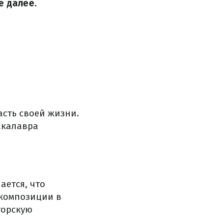
е далее.
сть своей жизни.
акалавра
ается, что
 композиции в
торскую