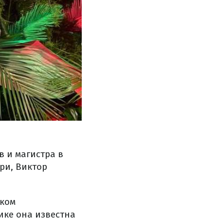
 и магистра в
ри, Виктор
ском
ике она известна