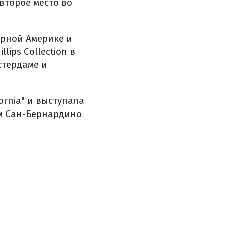
второе место во
ерной Америке и
lips Collection в
стердаме и
ornia" и выступала
м Сан-Бернардино