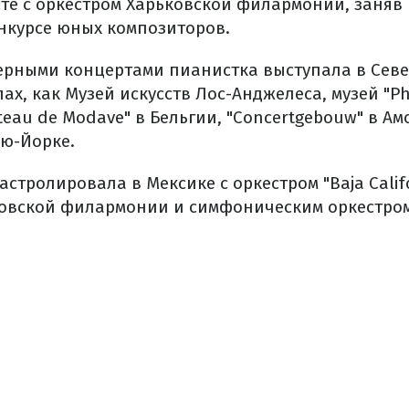
те с оркестром Харьковской филармонии, заняв 
нкурсе юных композиторов.
ерными концертами пианистка выступала в Сев
ах, как Музей искусств Лос-Анджелеса, музей "Phil
eau de Modave" в Бельгии, "Concertgebouw" в Ам
ью-Йорке.
стролировала в Мексике с оркестром "Baja Calif
ковской филармонии и симфоническим оркестро