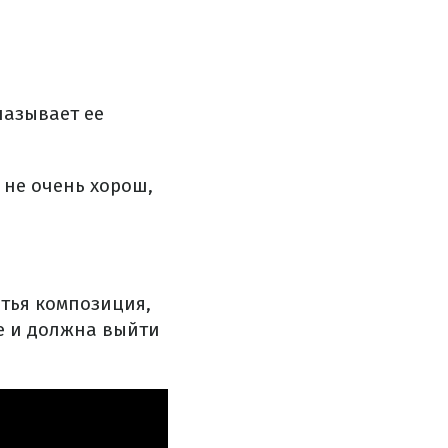
называет ее
Я не очень хорош,
етья композиция,
re и должна выйти