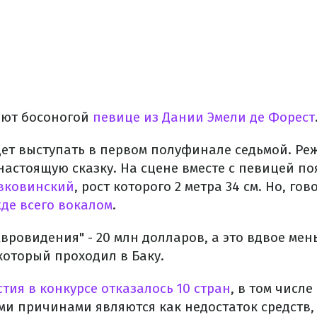
ают босоногой
певице из Дании Эмели де Форест
дет выступать в первом полуфинале седьмой. Ре
настоящую сказку. На сцене вместе с певицей п
вковинский
, рост которого 2 метра 34 см. Но, гов
де всего вокалом
.
Евровидения" - 20 млн долларов, а это вдвое ме
который проходил в Баку.
стия в конкурсе отказалось 10 стран
, в том числе
и причинами являются как недостаток средств, 