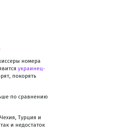
.
жиссеры номера
оявится
украинец-
орят, покорять
ньше по сравнению
 Чехия, Турция и
так и недостаток