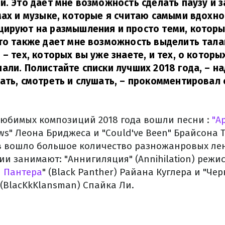
и. Это дает мне возможность сделать паузу и з
мах и музыке, которые я считаю самыми вдохн
цируют на размышления и просто теми, которы
то также дает мне возможность выделить тал
 – тех, которых вы уже знаете, и тех, о которы
али. Полистайте списки лучших 2018 года, – н
ать, смотреть и слушать,
–
прокомментировал с
любимых композиций 2018 года вошли песни :
"Ap
ws" Леона Бриджеса и "Could've Been" Брайсона 
вошло большое количество разножанровых лен
и занимают: "Аннигиляция" (Annihilation) режи
 Пантера
" (Black Panther) Райана Куглера и "Че
 (BlacKkKlansman) Спайка Ли.