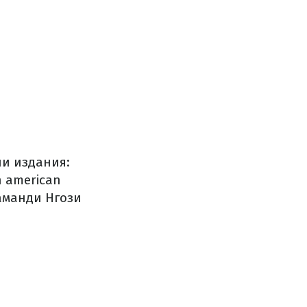
ли издания:
 american
аманди Нгози