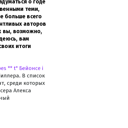
адуматься о годе
овенными теми,
е больше всего
антливых авторов
х вы, возможно,
адеюсь, вам
воих итоги
es ** t" Бейонсе і
Тиллера. В список
т, среди которых
ссера Алекса
рный