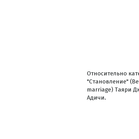
Относительно кате
"Становление" (B
marriage) Таяри 
Адичи.