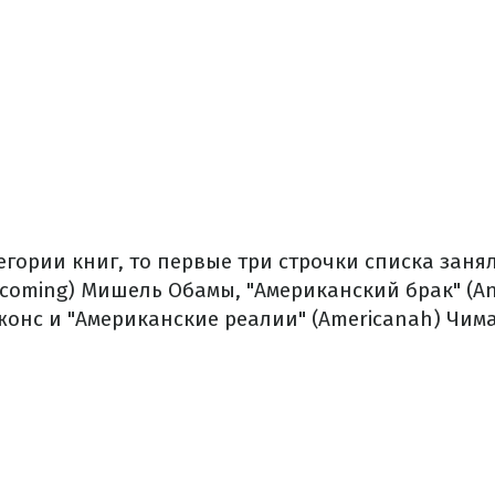
гории книг, то первые три строчки списка заня
ecoming) Мишель Обамы, "Американский брак" (An
Джонс и "Американские реалии" (Americanah) Чим