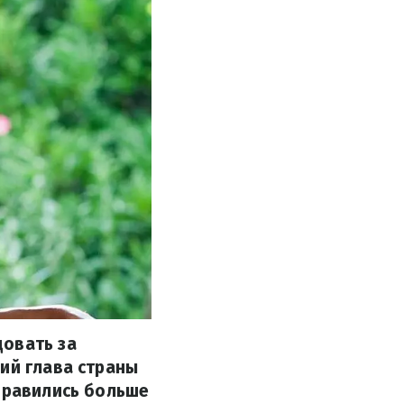
довать за
ий глава страны
онравились больше