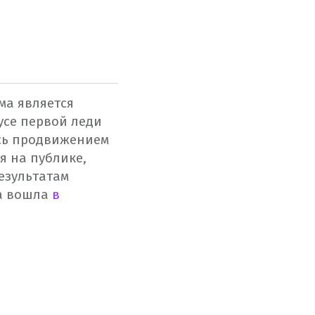
ма является
усе первой леди
сь продвижением
я на публике,
результатам
на вошла
в