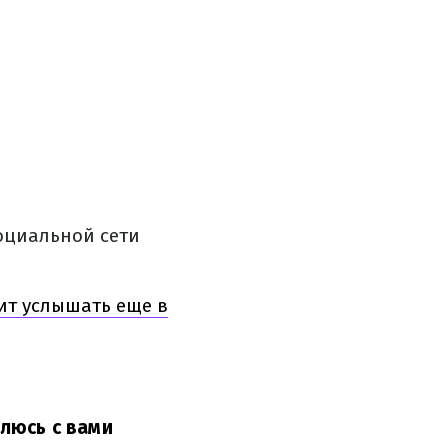
оциальной сети
ит услышать еще в
люсь с вами