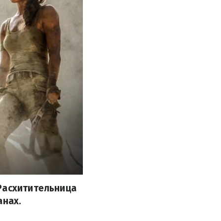
Расхитительница
анах.