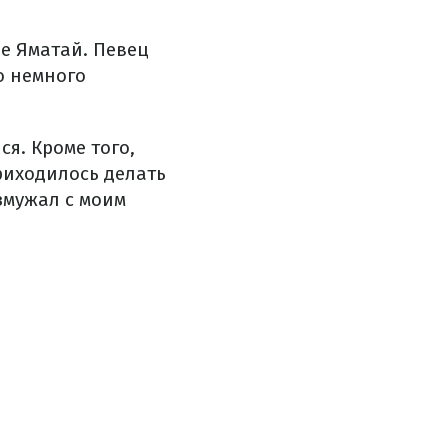
е Яматай. Певец
о немного
ся. Кроме того,
риходилось делать
змужал с моим