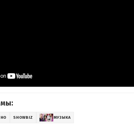
емы:
ИНО
SHOWBIZ
МУЗЫКА