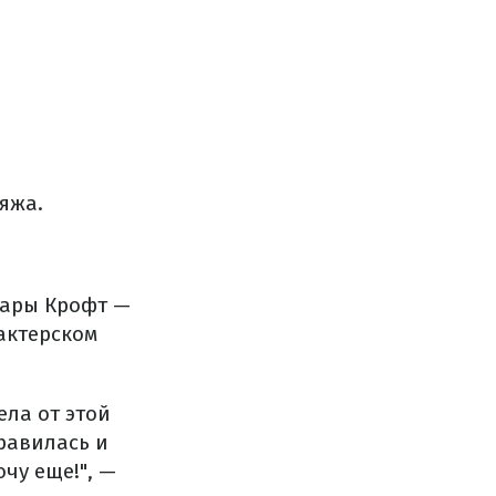
яжа.
Лары Крофт —
актерском
ела от этой
правилась и
чу еще!", —