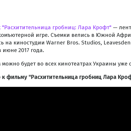
 "Расхитительница гробниц: Лара Крофт"
— лент
комъютерной игре. Съемки велись в Южной Африк
ь на киностудии Warner Bros. Studios, Leavesden
 июне 2017 года.
можно будет во всех кинотеатрах Украины уже с 
 к фильму "Расхитительница гробниц Лара Кро