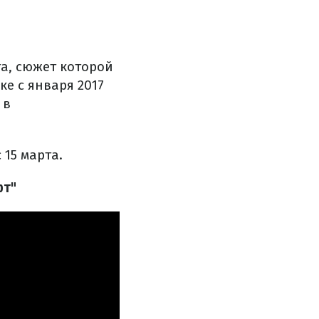
а, сюжет которой
е с января 2017
 в
15 марта.
фт"