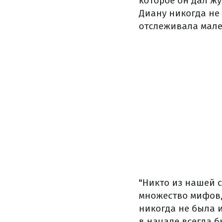
которое он дал жу
Диану никогда не 
отслеживала мале
"Никто из нашей с
множество мифов,
никогда не была 
в начале всегда б