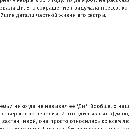
рналу People в 2017 году. Тогда мужчина рассказ
звали Ди. Это сокращение придумала пресса, ко
йшие детали частной жизни его сестры.
емьи никогда не называл ее "Ди". Вообще, о наш
 совершенно нелепых. И это один из них. Думаю,
и застенчивой, она просто относилась ко всем л
ыла сдержанна. Так что я бы не назвал это скром