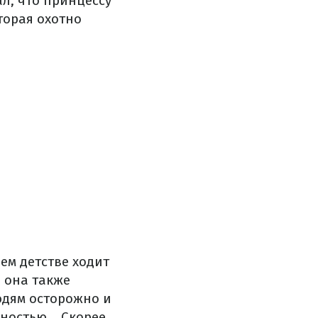
ал, что принцессу
торая охотно
ем детстве ходит
 она также
юдям осторожно и
ностью... Скорее,