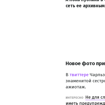
сеть ее архивным
Новое фото пр
В
твиттере
Чарльз
знаменитой сестр
ажиотаж.
Не для с
ИНТЕРЕСНО
иметь предупреж