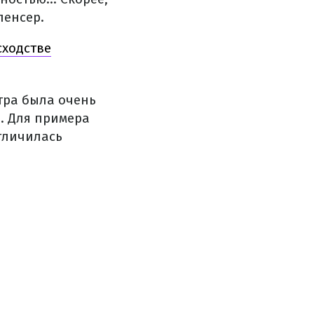
пенсер.
сходстве
стра была очень
а. Для примера
тличилась