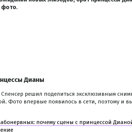
 фото.
инцессы Дианы
 Спенсер решил поделиться эксклюзивным снимк
ой. Фото впервые появилось в сети, поэтому и 
лабонервных: почему сцены с принцессой Дианой
дение