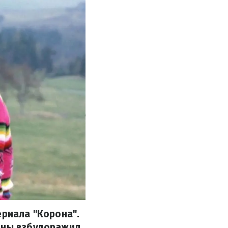
ериала "Корона".
ианы взбудоражил