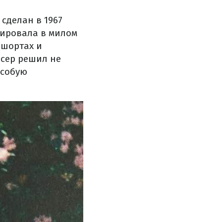
сделан в 1967
зировала в милом
 шортах и
нсер решил не
особую