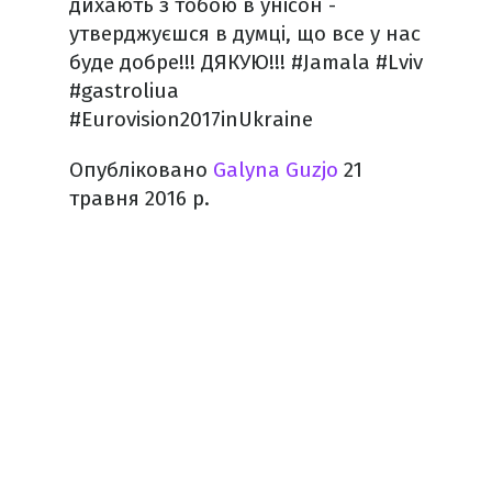
дихають з тобою в унісон -
утверджуєшся в думці, що все у нас
буде добре!!! ДЯКУЮ!!! #Jamala #Lviv
#gastroliua
#Eurovision2017inUkraine
Опубліковано
Galyna Guzjo
21
травня 2016 р.