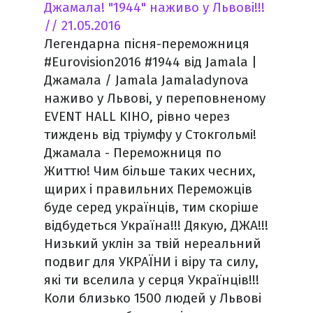
Джамала! "1944" наживо у Львові!!!
// 21.05.2016
Легендарна пісня-переможниця
#Eurovision2016 #1944 від Jamala |
Джамала / Jamala Jamaladynova
наживо у Львові, у переповненому
EVENT HALL KIHO, рівно через
тиждень від тріумфу у Стокгольмі!
Джамала - Переможниця по
Життю! Чим більше таких чесних,
щирих і правильних Переможців
буде серед українців, тим скоріше
відбудеться Україна!!! Дякую, ДЖА!!!
Низький уклін за твій нереальний
подвиг для УКРАЇНИ і віру та силу,
які ти вселила у серця Українців!!!
Коли близько 1500 людей у Львові