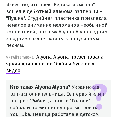
Известно, что трек "Велика й смішна"
вошел в дебютный альбома рэпперши –
"Пушка". Студийная пластинка привлекла
немалое внимание меломанов необычной
концепцией, поэтому Alyona Alyona одним
за одним создает клипы к популярным
песням.
Alyona Alyona презентовала
ЧИТАЙТЕ ТАКЖЕ:
яркий клип к песне "Якби я була не я":
видео
Кто такая Alyona Alyona?
Украинская
рэп-исполнительница. Ее первый клип
на трек "Рибки", а также "Голови"
собрали по миллиону просмотров на
YouTube. Певица работала в детском