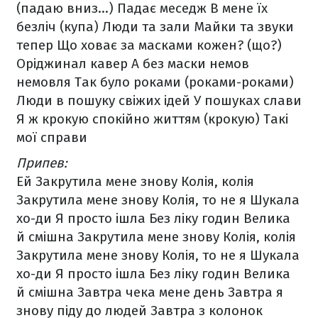
(падаю вниз...)
Падає меседж
В мене їх
безліч (купа)
Люди та зали
Майки та звуки
тепер
Що ховає за масками кожен? (що?)
Оріджинал кавер
А без маски немов
немовля
Так було роками (роками-роками)
Люди в пошуку свіжих ідей
У пошуках слави
Я ж крокую спокійно життям (крокую)
Такі
мої справи
Припев:
Ей
Закрутила мене знову
Колія, колія
Закрутила мене знову
Колія, то не я
Шукала
хо-ди
Я просто ішла
Без ліку годин
Велика
й смішна
Закрутила мене знову
Колія, колія
Закрутила мене знову
Колія, то не я
Шукала
хо-ди
Я просто ішла
Без ліку годин
Велика
й смішна
Завтра чека мене день
Завтра я
знову піду до людей
Завтра з колонок