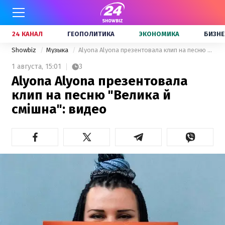
24 КАНАЛ
ГЕОПОЛИТИКА
ЭКОНОМИКА
БИЗНЕ
Showbiz
Музыка
Alyona Alyona презентовала клип на песню "Велика й смішна": видео
1 августа,
15:01
3
Alyona Alyona презентовала
клип на песню "Велика й
смішна": видео