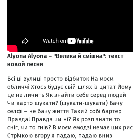
Alyona Alyona – "Велика й смішна": текст
новой песни
Всі ці вулиці просто відбиток
На моєм
обличчі
Хтось будує свій шлях із цитат
Йому
це не личить
Як знайти себе серед людей
Чи варто шукати? (шукати-шукати)
Бачу
селфі – не бачу життя
Такий собі бартер
Правда! Правда чи ні?
Як розпізнати то
сніг, чи то гнів?
В моєм емодзі немає цих рис
Стрічкою вгору я падаю, падаю вниз