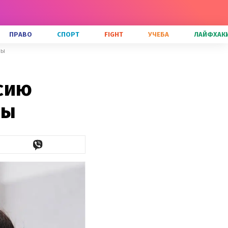
ПРАВО
СПОРТ
FIGHT
УЧЕБА
ЛАЙФХАК
лы
сию
лы