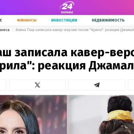
С
ФИНАНСЫ
ИНВЕСТИЦИИ
НЕДВИЖИМОСТЬ
знеса
Алина Паш записала кавер-версию песни "Крила": реакция Джама
аш записала кавер-вер
Крила": реакция Джама