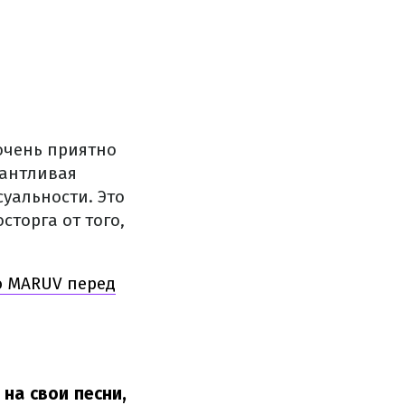
очень приятно
лантливая
суальности. Это
сторга от того,
ю MARUV перед
на свои песни,