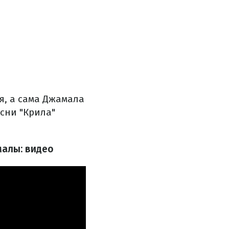
я, а сама Джамала
сни "Крила"
малы: видео