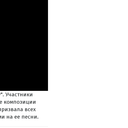
". Участники
ве композиции
призвала всех
и на ее песни.