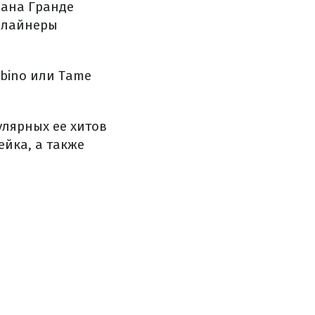
иана Гранде
едлайнеры
mbino или Tame
улярных ее хитов
ейка, а также