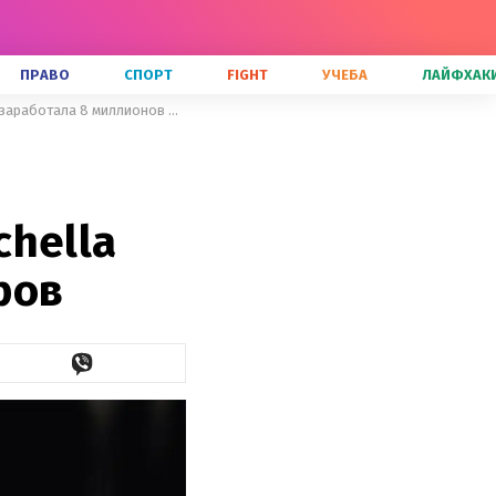
ПРАВО
СПОРТ
FIGHT
УЧЕБА
ЛАЙФХАК
25-летняя Ариана Гранде за выступление на фестивале Coachella заработала 8 миллионов долларов
hella
ров