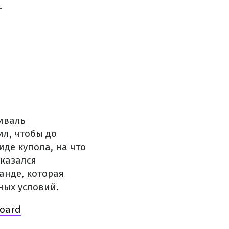
.
иваль
л, чтобы до
де купола, на что
тказался
анде, которая
ных условий.
board