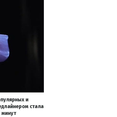
опулярных и
едлайнером стала
о минут