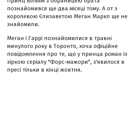
Принц Вільям з обраницею брата
познайомився ще два місяці тому. А от з
королевою Єлизаветою Меган Маркл ще не
знайомили.
Меган і Гаррі познайомилися в травні
минулого року в Торонто, хоча офіційне
повідомлення про те, що у принца роман із
зіркою серіалу "Форс-мажори", з'явилося в
пресі тільки в кінці жовтня.