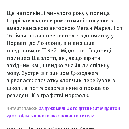
Ще наприкінці минулого року у принца
Гаррі зав’язались романтичні стосунки з
американською акторкою Меган Маркл. І от
16 січня після повернення з відпочинку у
Норвегії до Лондона, він вирішив
представили її Кейт Міддлтон і її доньці
принцесі Шарлотті, які, якщо вірити
західним ЗМІ, швидко знайшли спільну
мову. Зустріч з принцом Джорджем
зірвалася: спочатку хлопчик перебував в
школі, а потім разом з нянею поїхав до
резиденції в графстві Норфолк.
ЧИТАЙТЕ ТАКОЖ:
ЗА ДУЖЕ МИЛІ ФОТО ДІТЕЙ КЕЙТ МІДДЛТОН
УДОСТОЇЛАСЬ НОВОГО ПРЕСТИЖНОГО ТИТУЛУ