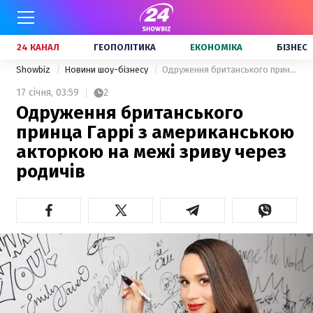
24 КАНАЛ
ГЕОПОЛІТИКА
ЕКОНОМІКА
БІЗНЕС
Showbiz
Новини шоу-бізнесу
Одруження британського принца Гаррі з американською акторкою на межі зриву через родичів
17 січня,
03:59
2
Одруження британського
принца Гаррі з американською
акторкою на межі зриву через
родичів