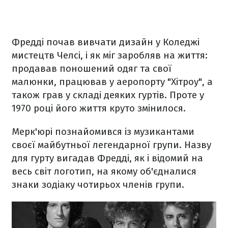
Фредді почав вивчати дизайн у Коледжі
мистецтв Челсі, і як міг заробляв на життя:
продавав поношений одяг та свої
малюнки, працював у аеропорту "Хітроу", а
також грав у складі деяких гуртів. Проте у
1970 році його життя круто змінилося.
Мерк'юрі познайомився із музикантами
своєї майбутньої легендарної групи. Назву
для гурту вигадав Фредді, як і відомий на
весь світ логотип, на якому об'єдналися
знаки зодіаку чотирьох членів групи.