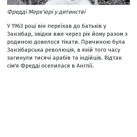
Фредді Мерк'юрі у дитинстві
У 1963 році він переїхав до батьків у
Занзібар, звідки вже через рік йому разом з
родиною довелося тікати. Причиною була
Занзібарська революція, в якій того часу
загинули тисячі арабів та індійців. Відтак
сім'я Фредді оселилася в Англії.