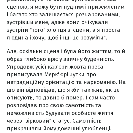
сценою, я можу бути нудним і приземленим
і багато хто залишається розчарованими,
зустрівши мене, адже вони очікували
зустріти "того" хлопця зі сцени, а я проста
людина і хочу, щоб інші це розуміли".
Але, оскільки сцена і була його життям, то й
образ глибоко вріс у звичну буденність.
Упродовж усієї кар'єри жовта преса
приписувала Мерк'юрі чутки про
нетрадиційну орієнтацію та наркоманію. На
що він відповідав, що якби так жив, як це
описують, то давно б помер. І сам часто
розповідав про свою самотність та
неможливість будувати особисте життя
через "зірковий" статус. Самотність
прикрашали йому домашні улюбленці.