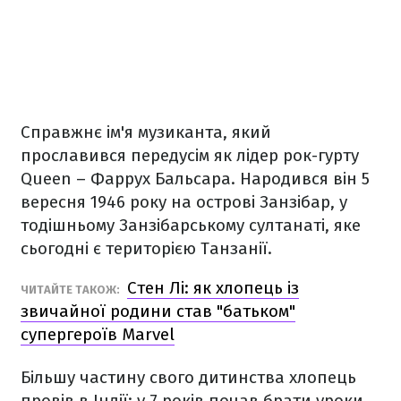
Справжнє ім'я музиканта, який
прославився передусім як лідер рок-гурту
Queen – Фаррух Бальсара. Народився він 5
вересня 1946 року на острові Занзібар, у
тодішньому Занзібарському султанаті, яке
сьогодні є територією Танзанії.
Стен Лі: як хлопець із
ЧИТАЙТЕ ТАКОЖ:
звичайної родини став "батьком"
супергероїв Marvel
Більшу частину свого дитинства хлопець
провів в Індії: у 7 років почав брати уроки