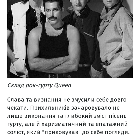
Склад рок-гурту Queen
Слава та визнання не змусили себе довго
чекати. Прихильників зачаровувало не
лише виконання та глибокий зміст пісень
гурту, але й харизматичний та епатажний
соліст, який "приковував" до себе погляди.