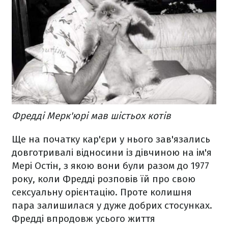
Фредді Мерк'юрі мав шістьох котів
Ще на початку кар'єри у нього зав'язались
довготривалі відносини із дівчиною на ім'я
Мері Остін, з якою вони були разом до 1977
року, коли Фредді розповів їй про свою
сексуальну орієнтацію. Проте колишня
пара залишилася у дуже добрих стосунках.
Фредді впродовж усього життя