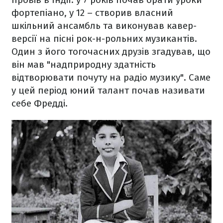
фортепіано, у 12 – створив власний
шкільний ансамбль та виконував кавер-
версії на пісні рок-н-рольних музикантів.
Один з його тогочасних друзів згадував, що
він мав "надприродну здатність
відтворювати почуту на радіо музику". Саме
у цей період юний талант почав називати
себе Фредді.