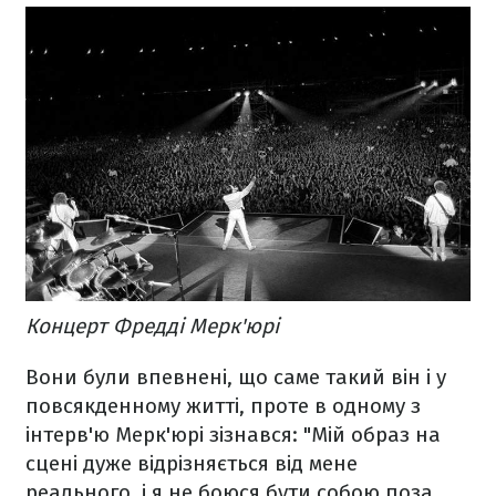
Концерт Фредді Мерк'юрі
Вони були впевнені, що саме такий він і у
повсякденному житті, проте в одному з
інтерв'ю Мерк'юрі зізнався: "Мій образ на
сцені дуже відрізняється від мене
реального, і я не боюся бути собою поза