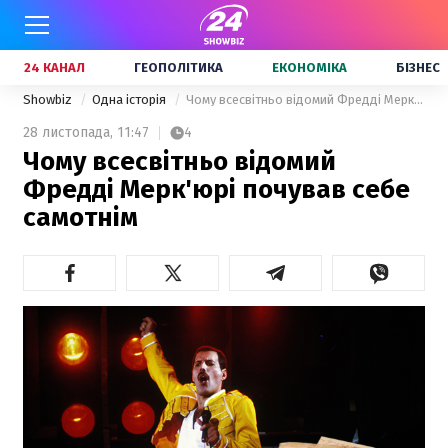
24 КАНАЛ
ГЕОПОЛІТИКА
ЕКОНОМІКА
БІЗНЕС
Showbiz
Одна історія
Чому всесвітньо відомий Фредді Мерк'юрі почував себе самотнім
28 листопада,
11:47
4
Чому всесвітньо відомий
Фредді Мерк'юрі почував себе
самотнім