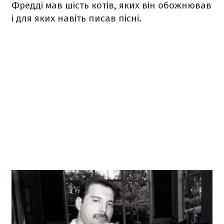
Фредді мав шість котів, яких він обожнював
і для яких навіть писав пісні.