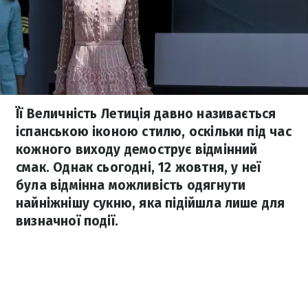
Її Величність Летиція давно називається
іспанською іконою стилю, оскільки під час
кожного виходу демострує відмінний
смак. Однак сьогодні, 12 жовтня, у неї
була відмінна можливість одягнути
найніжнішу сукню, яка підійшла лише для
визначної події.