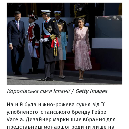
Королівська сім'я Іспанії / Getty Images
На ній була ніжно-рожева сукня від її
улюбленого іспанського бренду Felipe
Varela. Дизайнер марки шиє вбрання для
представниці монаршої родини лише на