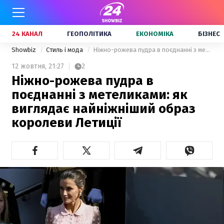
24 КАНАЛ
ГЕОПОЛІТИКА
ЕКОНОМІКА
БІЗНЕС
Showbiz
Стиль і мода
Ніжно-рожева пудра в поєднанні з метеликами: як виглядає найніжніший образ королеви Летиції
12 жовтня,
21:27
2
Ніжно-рожева пудра в
поєднанні з метеликами: як
виглядає найніжніший образ
королеви Летиції