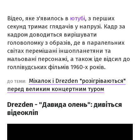
Відео, яке з'явилось в
ютубі
, з перших
секунд тримає глядачів у напрузі. Кадр за
кадром доводиться вирішувати
головоломку з образів, де в паралельних
світах перемішані іншопланетяни та
мальовані персонажі, а також іде відсил до
голлівудських фільмів 1960-х років.
Міхалок і Drezden "розігріваються"
ДО ТЕМИ:
перед великим концертним туром
Drezden - "Давида олень": дивіться
відеокліп