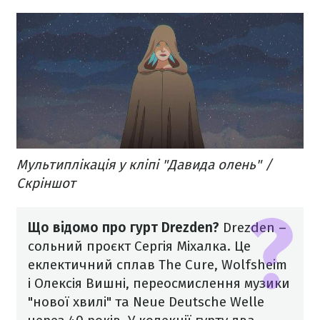
Мультиплікація у кліпі "Давида олень" /
Скріншот
Що відомо про гурт Drezden?
Drezden –
сольний проєкт Сергія Міхалка. Це
еклектичний сплав The Cure, Wolfsheim
і Олексія Вишні, переосмислення музики
"нової хвилі" та Neue Deutsche Welle