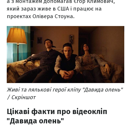
а з монтажем допомагав Єгор Климович,
який зараз живе в США і працює на
проектах Олівера Стоуна.
Живі та лялькові герої кліпу "Давида олень"
/ Скріншот
Цікаві факти про відеокліп
"Давида олень"