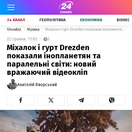
24 КАНАЛ
ГЕОПОЛІТИКА
ЕКОНОМІКА
БІЗНЕС
Showbiz
Музика
Міхалок і гурт Drezden показали інопланетян та паралельні світи: новий вражаючий відеокліп
22 травня,
11:02
3
Міхалок і гурт Drezden
показали інопланетян та
паралельні світи: новий
вражаючий відеокліп
Анатолій Яворський