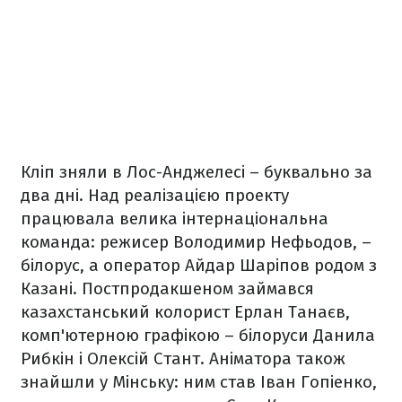
Кліп зняли в Лос-Анджелесі – буквально за
два дні. Над реалізацією проекту
працювала велика інтернаціональна
команда: режисер Володимир Нефьодов, –
білорус, а оператор Айдар Шаріпов родом з
Казані. Постпродакшеном займався
казахстанський колорист Ерлан Танаєв,
комп'ютерною графікою – білоруси Данила
Рибкін і Олексій Стант. Аніматора також
знайшли у Мінську: ним став Іван Гопіенко,