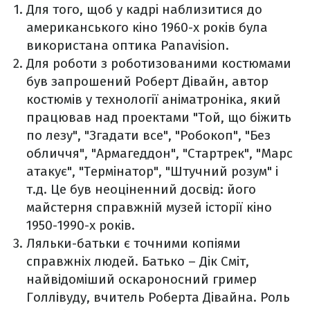
Для того, щоб у кадрі наблизитися до
американського кіно 1960-х років була
використана оптика Panavision.
Для роботи з роботизованими костюмами
був запрошений Роберт Дівайн, автор
костюмів у технології аніматроніка, який
працював над проектами "Той, що біжить
по лезу", "Згадати все", "Робокоп", "Без
обличчя", "Армагеддон", "Стартрек", "Марс
атакує", "Термінатор", "Штучний розум" і
т.д. Це був неоціненний досвід: його
майстерня справжній музей історії кіно
1950-1990-х років.
Ляльки-батьки є точними копіями
справжніх людей. Батько – Дік Сміт,
найвідоміший оскароносний гример
Голлівуду, вчитель Роберта Дівайна. Роль