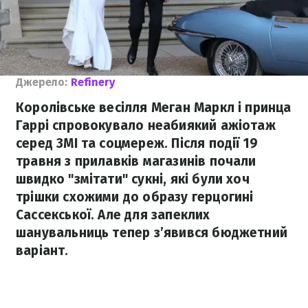
Джерело:
Refinery
Королівське весілля Меган Маркл і принца
Гаррі спровокувало неабиякий ажіотаж
серед ЗМІ та соцмереж. Після події 19
травня з прилавків магазинів почали
швидко "змітати" сукні, які були хоч
трішки схожими до образу герцогині
Сассекської. Але для запеклих
шанувальниць тепер з’явився бюджетний
варіант.