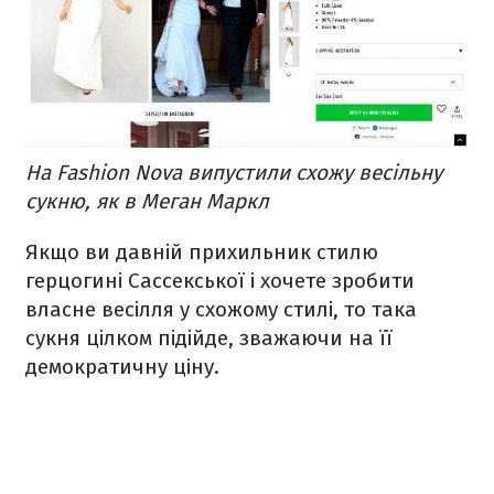
На Fashion Nova випустили схожу весільну
сукню, як в Меган Маркл
Якщо ви давній прихильник стилю
герцогині Сассекської і хочете зробити
власне весілля у схожому стилі, то така
сукня цілком підійде, зважаючи на її
демократичну ціну.