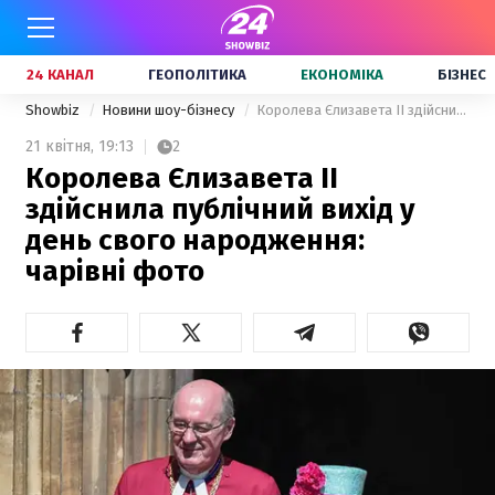
24 КАНАЛ
ГЕОПОЛІТИКА
ЕКОНОМІКА
БІЗНЕС
Showbiz
Новини шоу-бізнесу
Королева Єлизавета ІІ здійснила публічний вихід у день свого народження: чарівні фото
21 квітня,
19:13
2
Королева Єлизавета ІІ
здійснила публічний вихід у
день свого народження:
чарівні фото