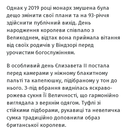
Однак у 2019 році монарх змушена була
дещо змінити свої плани та на 93-річчя
здійснити публічний вихід. День
народження королеви співпало з
Великоднем, відтак вона приймала вітання
від своїх родичів у Віндзорі перед
урочистим богослужінням.
В особливий день Єлизавета ІІ постала
перед камерами у ніжному блакитному
пальті та капелюшку, підібраному у тон до
нього. З-під вбрання виднілась яскраво-
рожева сукня Її Величності, що гармонійно
виглядала з верхнім одягом. Туфлі зі
стійкими підборами, рукавиці та невеличка
сумка традиційно доповнили образ
британської королеви.