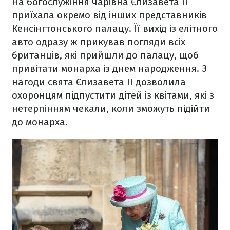
На богослужіння чарівна Єлизавета ІІ
приїхала окремо від інших представників
Кенсінгтонського палацу. Її вихід із елітного
авто одразу ж прикував погляди всіх
британців, які прийшли до палацу, щоб
привітати монарха із днем народження. З
нагоди свята Єлизавета ІІ дозволила
охоронцям підпустити дітей із квітами, які з
нетерпінням чекали, коли зможуть підійти
до монарха.