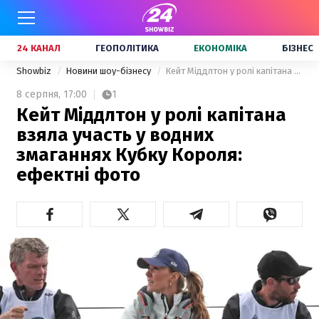
24 КАНАЛ
ГЕОПОЛІТИКА
ЕКОНОМІКА
БІЗНЕС
Showbiz
Новини шоу-бізнесу
Кейт Міддлтон у ролі капітана взяла участь у водних змаганнях Кубку Короля: ефектні фото
8 серпня,
17:00
1
Кейт Міддлтон у ролі капітана
взяла участь у водних
змаганнях Кубку Короля:
ефектні фото