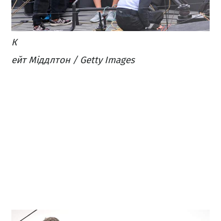
К
ейт Міддлтон / Getty Images