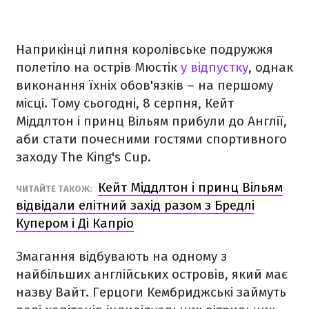
Наприкінці липня королівське подружжя
полетіло на острів Мюстік
у відпустку
, однак
виконання їхніх обов'язків – на першому
місці. Тому сьогодні, 8 серпня, Кейт
Міддлтон і принц Вільям прибули до Англії,
аби стати почесними гостями спортивного
заходу The King's Cup.
Кейт Міддлтон і принц Вільям
ЧИТАЙТЕ ТАКОЖ:
відвідали елітний захід разом з Бредлі
Купером і Ді Капріо
Змагання відбувають на одному з
найбільших англійських островів, який має
назву Вайт. Герцоги Кембриджські займуть