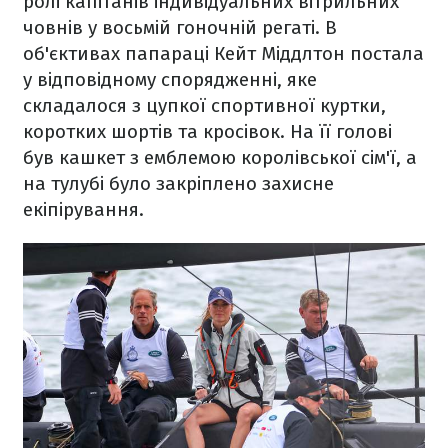
ролі капітанів індивідуальних вітрильних
човнів у восьмій гоночній регаті. В
об'єктивах папараці Кейт Міддлтон постала
у відповідному спорядженні, яке
складалося з цупкої спортивної куртки,
коротких шортів та кросівок. На її голові
був кашкет з емблемою королівської сім'ї, а
на тулубі було закріплено захисне
екіпірування.