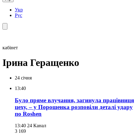
Укр
Рус
кабінет
Ірина Геращенко
24 січня
13:40
Було пряме влучання, загинула працівниця
цеху, – у Порошенка розповіли деталі удару
по Roshen
13:40
24 Канал
3 169