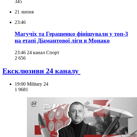
345
21 липня
23:46
Магучіх та Геращенко фінішували у топ-3
на етапі Діамантової ліги в Монако
23:46
24 канал Спорт
2 656
Ексклюзиви 24 каналу
19:00
Military 24
1 968
1