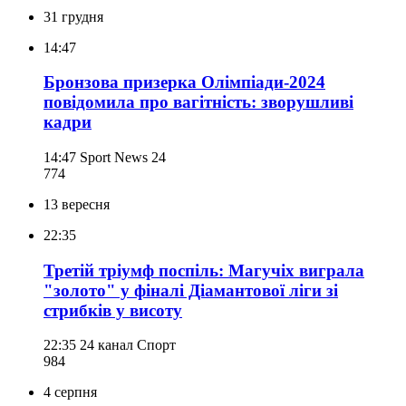
31 грудня
14:47
Бронзова призерка Олімпіади-2024
повідомила про вагітність: зворушливі
кадри
14:47
Sport News 24
774
13 вересня
22:35
Третій тріумф поспіль: Магучіх виграла
"золото" у фіналі Діамантової ліги зі
стрибків у висоту
22:35
24 канал Спорт
984
4 серпня