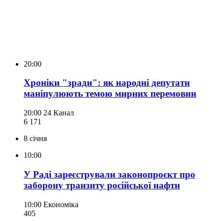
20:00
Хроніки "зради": як народні депутати
маніпулюють темою мирних перемовин
20:00
24 Канал
6 171
8 січня
10:00
У Раді зареєстрували законопроєкт про
заборону транзиту російської нафти
10:00
Економіка
405