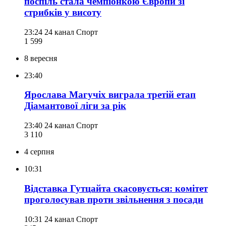
поспіль стала чемпіонкою Європи зі
стрибків у висоту
23:24
24 канал Спорт
1 599
8 вересня
23:40
Ярослава Магучіх виграла третій етап
Діамантової ліги за рік
23:40
24 канал Спорт
3 110
4 серпня
10:31
Відставка Гутцайта скасовується: комітет
проголосував проти звільнення з посади
10:31
24 канал Спорт