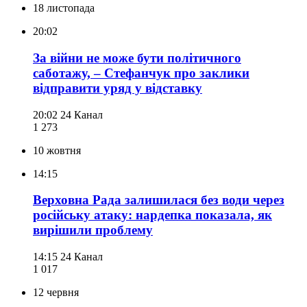
18 листопада
20:02
За війни не може бути політичного
саботажу, – Стефанчук про заклики
відправити уряд у відставку
20:02
24 Канал
1 273
10 жовтня
14:15
Верховна Рада залишилася без води через
російську атаку: нардепка показала, як
вирішили проблему
14:15
24 Канал
1 017
12 червня