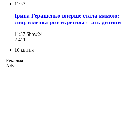
11:37
Ірина Геращенко вперше стала мамою:
спортсменка розсекретила стать дитини
11:37
Show24
2 411
10 квітня
Реклама
Adv