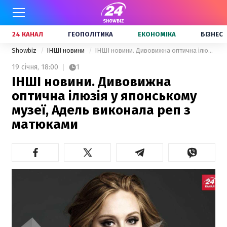
24 КАНАЛ
ГЕОПОЛІТИКА
ЕКОНОМІКА
БІЗНЕС
Showbiz
ІНШІ новини
ІНШІ новини. Дивовижна оптична ілюзія у японському музеї, Адель виконала реп з матюками
19 січня,
18:00
1
ІНШІ новини. Дивовижна
оптична ілюзія у японському
музеї, Адель виконала реп з
матюками