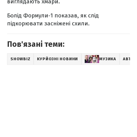
виглядають хмари.
Болід Формули-1 показав, як слід
підкорювати засніжені схили.
Пов'язані теми:
SHOWBIZ
КУРЙОЗНІ НОВИНИ
МУЗИКА
АВТО 