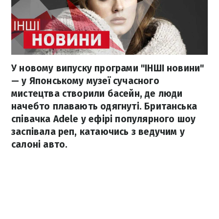
У новому випуску програми "ІНШІ новини"
— у Японському музеї сучасного
мистецтва створили басейн, де люди
начебто плавають одягнуті. Британська
співачка Adele у ефірі популярного шоу
заспівала реп, катаючись з ведучим у
салоні авто.