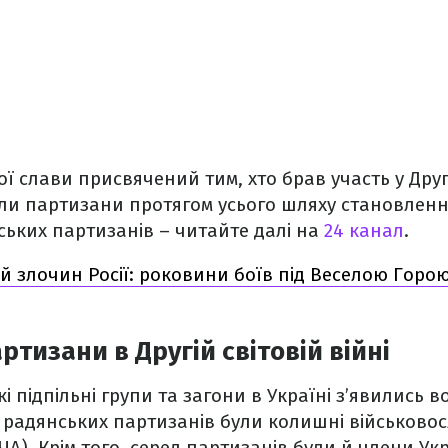
 слави присвячений тим, хто брав участь у Другій
ули партизани протягом усього шляху становлен
ських партизанів – читайте далі на
24 канал
.
й злочин Росії: роковини боїв під Веселою Горою
ртизани в Другій світовій війні
 підпільні групи та загони в Україні з’явились во
 радянських партизанів були колишні військово
ЧА). Крім того, серед партизанів були й члени Ук