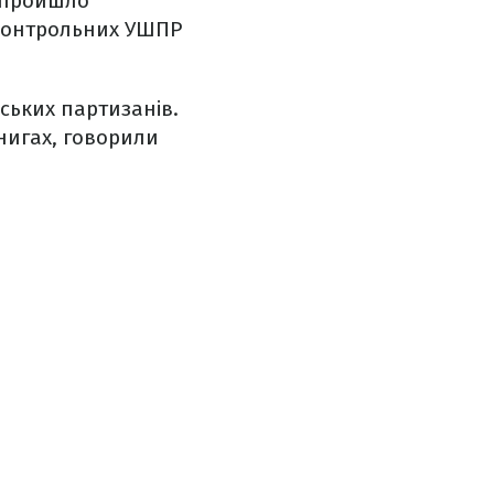
, пройшло
ідконтрольних УШПР
ських партизанів.
книгах, говорили