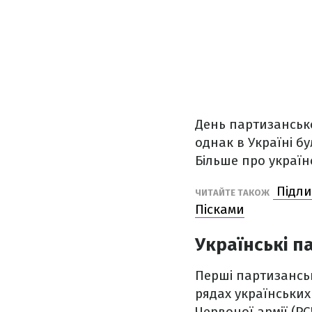
День партизанської
однак в Україні б
Більше про україн
Підли
ЧИТАЙТЕ ТАКОЖ
Пісками
Українські па
Перші партизанські
рядах українських
Червоної армії (РС