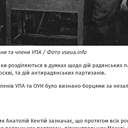
ни та члени УПА / Фото vseua.info
рики розділяються в думках щодо дій радянських п
скві, та дій антирадянських партизанів.
членів УПА та ОУН було визнано борцями за незал
ик Анатолій Кентій зазначає, що протягом всіх ро