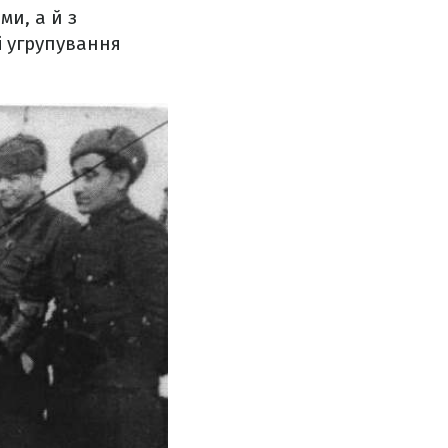
и, а й з
і угрупування