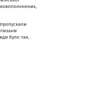
ськовополонених,
 пропускали
артизани
жди було так.