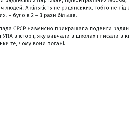
ви радянських партизан, підконтрольних Москві
ч людей. А кількість не радянських, тобто не п
, – було в 2 – 3 рази більше.
влада СРСР навмисно прикрашала подвиги радян
 УПА в історії, яку вивчали в школах і писали в 
льки те, чому вони погані.