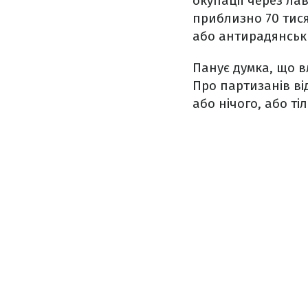
окупації через ла
приблизно 70 тися
або антирадянських
Панує думка, що 
Про партизанів від
або нічого, або ті