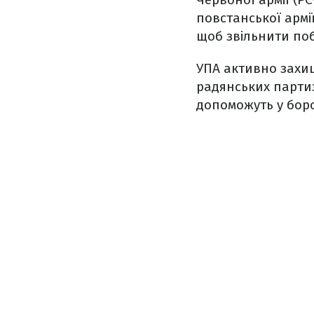
повстанської армі
щоб звільнити поб
УПА активно захищ
радянських партиз
допоможуть у боро