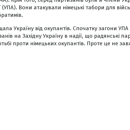
ї (УПА). Вони атакували німецькі табори для вій
ратимів.
ала Україну від окупантів. Спочатку загони УПА
анів на Західну Україну в надії, що радянські п
тьбі проти німецьких окупантів. Проте це не зав