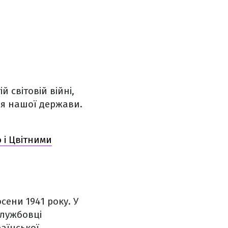
 світовій війні,
ня нашої держави.
 і Цвітними
сени 1941 року. У
службовці
раїнської