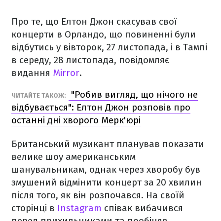
Про те, що Елтон Джон скасував свої
концерти в Орландо, що повиненні були
відбутись у вівторок, 27 листопада, і в Тампі
в середу, 28 листопада, повідомляє
видання
Mirror
.
"Робив вигляд, що нічого не
ЧИТАЙТЕ ТАКОЖ:
відбувається": Елтон Джон розповів про
останні дні хворого Мерк'юрі
Британський музикант планував показати
велике шоу американським
шанувальникам, однак через хворобу був
змушений відмінити концерт за 20 хвилин
після того, як він розпочався. На своїй
сторінці в
Instagram
співак вибачився
перед прихильниками та пообіцяв