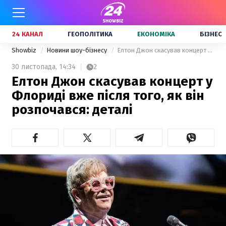
24 КАНАЛ
ГЕОПОЛІТИКА
ЕКОНОМІКА
БІЗНЕС
Showbiz
Новини шоу-бізнесу
Елтон Джон скасував концерт у Флориді вже після того, як він розпочався: деталі
30 листопада,
14:34
2
Елтон Джон скасував концерт у
Флориді вже після того, як він
розпочався: деталі