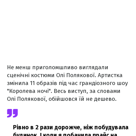
Не менш приголомшливо виглядали
сценічні костюми Олі Полякової. Артистка
змінила 11 образів під час грандіозного шоу
"Королева ночі". Весь виступ, за словами
Олі Полякової, обійшовся їй не дешево.
Рівно в 2 рази дорожче, ніж побудувала
будинок. І коли я побачила прайс на