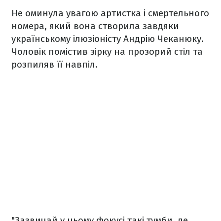
Не оминула увагою артистка і смертельного
номера, який вона створила завдяки
українському ілюзіоністу Андрію Чеканюку.
Чоловік помістив зірку на прозорий стіл та
розпиляв її навпіл.
"Зазвичай у цьому фокусі такі тумби, де