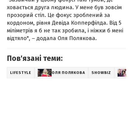
ховається друга людина. У мене був зовсім
прозорий стіл. Це фокус зроблений за
кордоном, рівня Девіда Копперфілда. Від 5
міліметрів я б не так зробила, і ніжки б мені
відтяло", – додала Оля Полякова.
Пов'язані теми:
LIFESTYLE
ОЛЯ ПОЛЯКОВА
SHOWBIZ