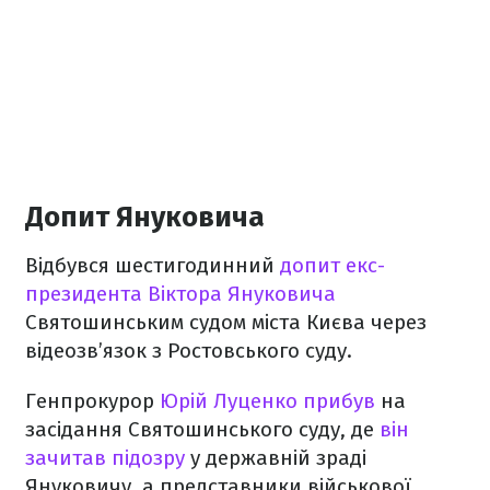
Допит Януковича
Відбувся шестигодинний
допит екс-
президента Віктора Януковича
Святошинським судом міста Києва через
відеозв’язок з Ростовського суду.
Генпрокурор
Юрій Луценко прибув
на
засідання Святошинського суду, де
він
зачитав підозру
у державній зраді
Януковичу, а представники військової