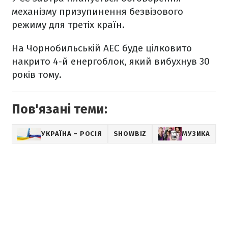
механізму призупинення безвізового
режиму для третіх країн.
На Чорнобильській АЕС буде цілковито
накрито 4-й енергоблок, який вибухнув 30
років тому.
Пов'язані теми:
УКРАЇНА – РОСІЯ
SHOWBIZ
МУЗИКА
Ю